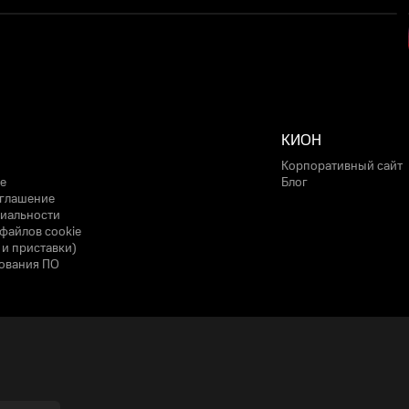
КИОН
Корпоративный сайт
е
Блог
оглашение
иальности
файлов cookie
 и приставки)
ования ПО