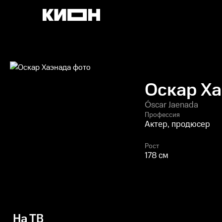
Оскар Х
Óscar Jaenada
Профессия
Актер, продюсер
Рост
178 см
На ТВ