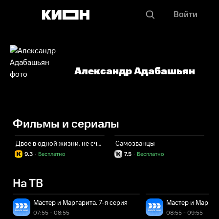
Войти
Александр Адабашьян
Фильмы и сериалы
Двое в одной жизни, не считая собаки
Самозванцы
М
9.3
·
Бесплатно
7.5
·
Бесплатно
На ТВ
Мастер и Маргарита. 7-я серия
Мастер и Маргар
07:55 - 08:55
08:55 - 09:55