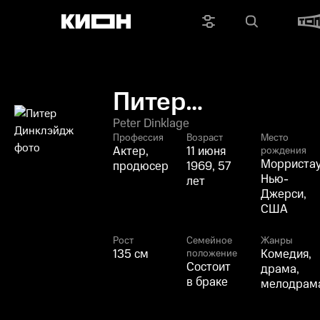
Питер
Динклэйдж
Peter Dinklage
Профессия
Возраст
Место
Актер,
11 июня
рождения
Морристау
продюсер
1969, 57
Нью-
лет
Джерси,
США
Рост
Семейное
Жанры
135 см
Комедия,
положение
Состоит
драма,
в браке
мелодрам