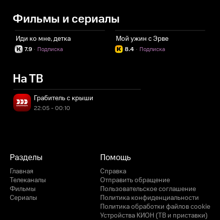
Фильмы и сериалы
Иди ко мне, детка
Мой ужин с Эрве
И
7.9
·
Подписка
8.4
·
Подписка
На ТВ
Грабитель с крыши
22:05 - 00:10
Разделы
Помощь
Главная
Справка
Телеканалы
Отправить обращение
Фильмы
Пользовательское соглашение
Сериалы
Политика конфиденциальности
Политика обработки файлов cookie
Устройства КИОН (ТВ и приставки)