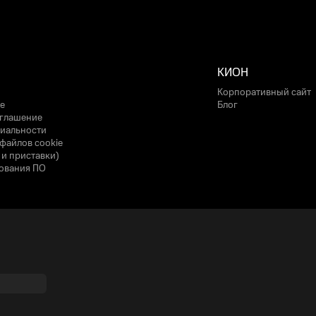
КИОН
Корпоративный сайт
е
Блог
оглашение
иальности
файлов cookie
 и приставки)
ования ПО