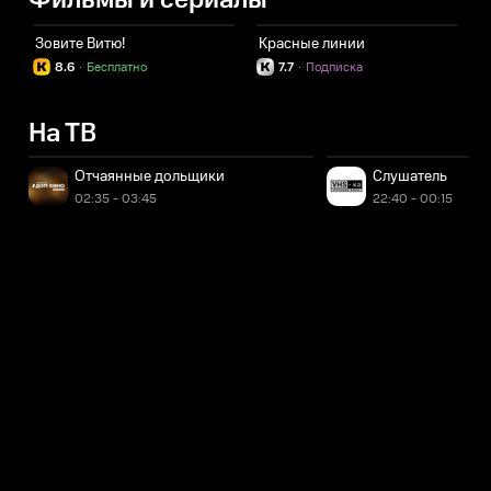
Фильмы и сериалы
Зовите Витю!
Красные линии
З
8.6
·
Бесплатно
7.7
·
Подписка
На ТВ
Отчаянные дольщики
Слушатель
02:35 - 03:45
22:40 - 00:15