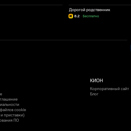
Дорогой родственник
8.2
·
Бесплатно
КИОН
Корпоративный сайт
е
Блог
оглашение
иальности
файлов cookie
 и приставки)
ования ПО