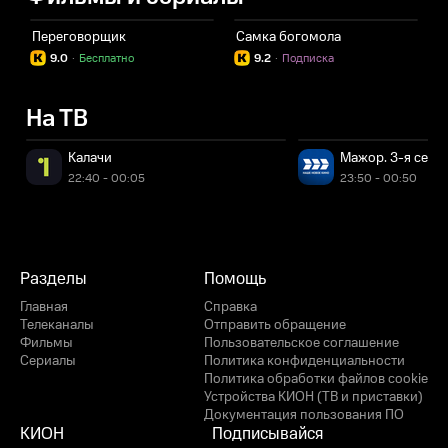
Переговорщик
Самка богомола
Ш
9.0
·
Бесплатно
9.2
·
Подписка
На ТВ
Калачи
Мажор. 3-я сери
22:40 - 00:05
23:50 - 00:50
Разделы
Помощь
Главная
Справка
Телеканалы
Отправить обращение
Фильмы
Пользовательское соглашение
Сериалы
Политика конфиденциальности
Политика обработки файлов cookie
Устройства КИОН (ТВ и приставки)
Документация пользования ПО
КИОН
Подписывайся