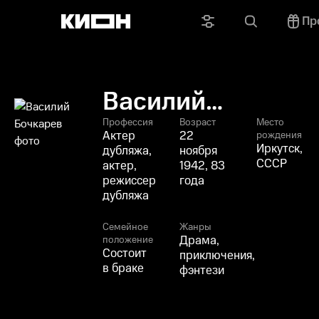
Пр
Василий
Бочкарев
Профессия
Возраст
Место
Актер
22
рождения
Иркутск,
дубляжа,
ноября
СССР
актер,
1942, 83
режиссер
года
дубляжа
Семейное
Жанры
Драма,
положение
Состоит
приключения,
в браке
фэнтези