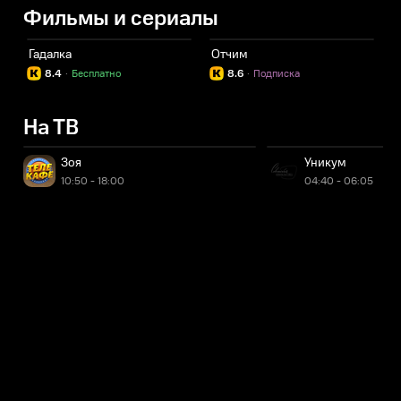
Фильмы и сериалы
Гадалка
Отчим
П
8.4
·
Бесплатно
8.6
·
Подписка
На ТВ
Зоя
Уникум
10:50 - 18:00
04:40 - 06:05