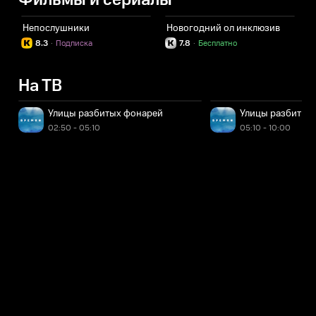
Фильмы и сериалы
Непослушники
Новогодний ол инклюзив
Н
8.3
·
Подписка
7.8
·
Бесплатно
На ТВ
Улицы разбитых фонарей
Улицы разбитых
02:50 - 05:10
05:10 - 10:00