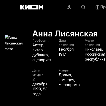
Пр
Анна Лисянская
Профессия
Дата
Место
Актер,
рождения
рождения
1 ноября
Николаев,
актер
1917
Российская
дубляжа,
республика
сценарист
Дата
Жанры
Драма,
смерти
2
комедия,
декабря
мелодрама
1999, 82
года