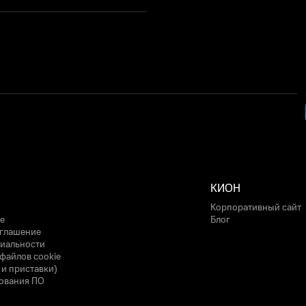
КИОН
Корпоративный сайт
е
Блог
оглашение
иальности
файлов cookie
 и приставки)
ования ПО