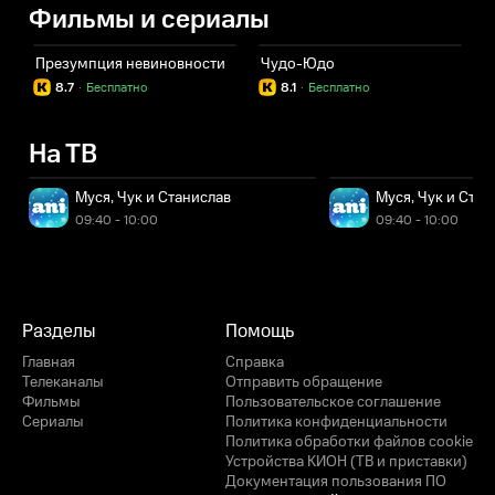
Фильмы и сериалы
Презумпция невиновности
Чудо-Юдо
Л
8.7
·
Бесплатно
8.1
·
Бесплатно
На ТВ
Муся, Чук и Станислав
Муся, Чук и Стан
09:40 - 10:00
09:40 - 10:00
Разделы
Помощь
Главная
Справка
Телеканалы
Отправить обращение
Фильмы
Пользовательское соглашение
Сериалы
Политика конфиденциальности
Политика обработки файлов cookie
Устройства КИОН (ТВ и приставки)
Документация пользования ПО