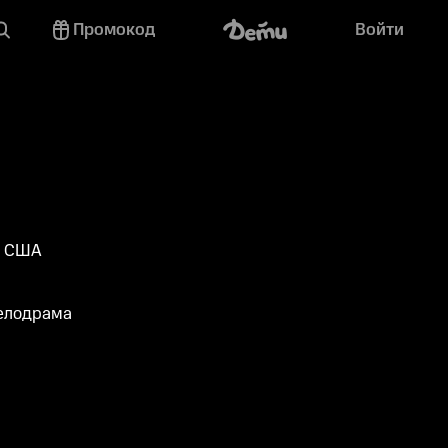
Промокод
Войти
, США
мелодрама