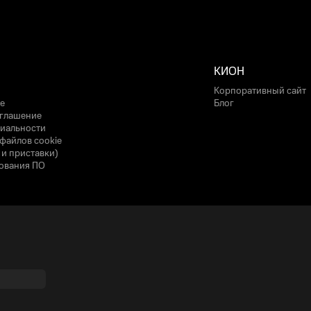
КИОН
Корпоративный сайт
е
Блог
оглашение
иальности
файлов cookie
 и приставки)
ования ПО