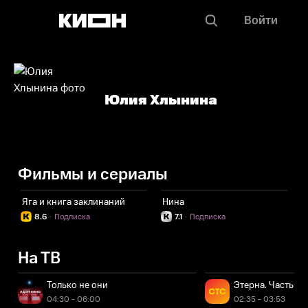
Войти
Юлия Хлынина
Фильмы и сериалы
Яга и книга заклинаний
Нина
К
8.6
·
Подписка
7.1
·
Подписка
На ТВ
Только не они
Этерна. Часть пе
04:30 - 06:00
02:35 - 03:53