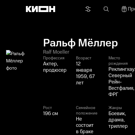
Пр
Ральф Мёллер
Ralf Moeller
Профессия
Возраст
Место
Актер,
12
рождения
Реклингхау
продюсер
января
Северный
1959, 67
Рейн-
лет
Вестфалия,
ФРГ
Рост
Семейное
Жанры
196 см
Боевик,
положение
Не
драма,
состоит
триллер
в браке