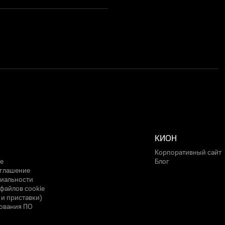
КИОН
Корпоративный сайт
е
Блог
оглашение
иальности
файлов cookie
 и приставки)
ования ПО