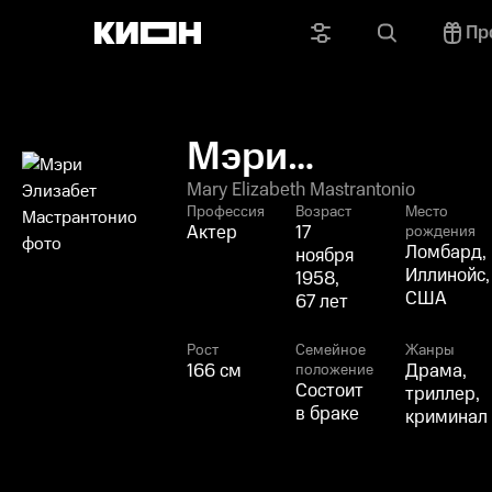
Пр
Мэри
Элизабет
Mary Elizabeth Mastrantonio
Профессия
Возраст
Место
Мастрантонио
Актер
17
рождения
Ломбард,
ноября
Иллинойс,
1958,
США
67 лет
Рост
Семейное
Жанры
166 см
Драма,
положение
Состоит
триллер,
в браке
криминал