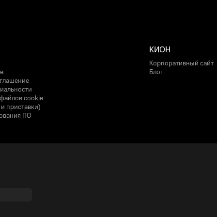
КИОН
Корпоративный сайт
е
Блог
оглашение
иальности
файлов cookie
 и приставки)
ования ПО