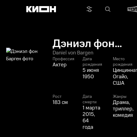
Дэниэл фон
Барген
Daniel von Bargen
Профессия
Дата
Место
Актер
рождения
рождения
5 июня
Цинциннат
1950
Огайо,
США
Рост
Дата
Жанры
183 см
Драма,
смерти
1 марта
триллер,
2015,
комедия
64
года