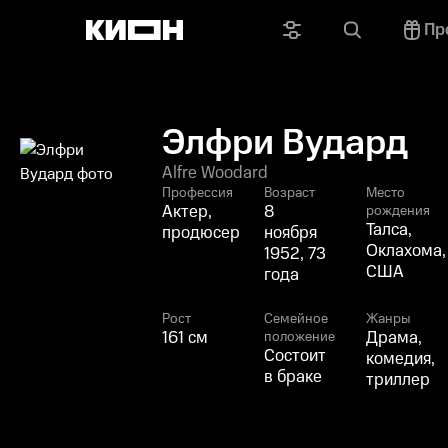
Пр
Элфри Вудард
Alfre Woodard
Профессия
Возраст
Место
Актер,
8
рождения
Талса,
продюсер
ноября
Оклахома,
1952, 73
США
года
Рост
Семейное
Жанры
161 см
Драма,
положение
Состоит
комедия,
в браке
триллер