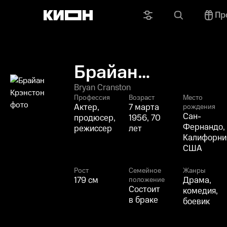
Пр
Брайан
Крэнстон
Bryan Cranston
Профессия
Возраст
Место
Актер,
7 марта
рождения
Сан-
продюсер,
1956, 70
Фернандо,
режиссер
лет
Калифорни
США
Рост
Семейное
Жанры
179 см
Драма,
положение
Состоит
комедия,
в браке
боевик