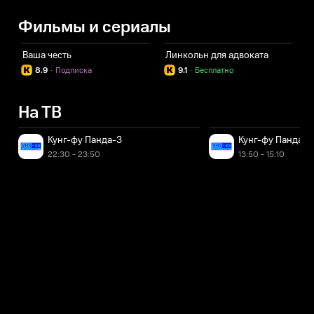
Фильмы и сериалы
Ваша честь
Линкольн для адвоката
З
8.9
·
Подписка
9.1
·
Бесплатно
На ТВ
Кунг-фу Панда-3
Кунг-фу Панда-3
22:30 - 23:50
13:50 - 15:10