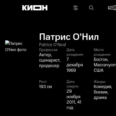
Патрис О’Нил
Patrice O'Neal
Профессия
Дата
Место
Актер,
рождения
рождения
7
Бостон,
сценарист,
декабря
Массачусет
продюсер
1969
США
Рост
Дата
Жанры
193 см
Комедия,
смерти
29
боевик,
ноября
драма
2011, 41
год