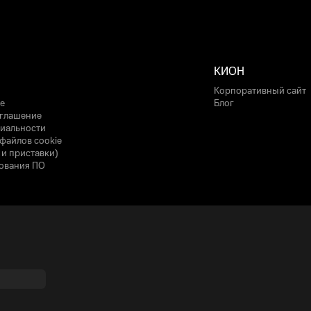
КИОН
Корпоративный сайт
е
Блог
оглашение
иальности
файлов cookie
 и приставки)
ования ПО