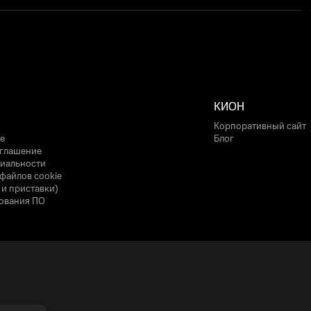
КИОН
Корпоративный сайт
е
Блог
оглашение
иальности
файлов cookie
 и приставки)
ования ПО