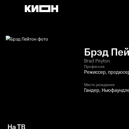
Брэд Пе
Brad Peyton
Профессия
Режиссер, продюсер
Место рождения
Гандер, Ньюфаундле
На ТВ