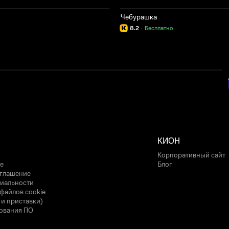
Чебурашка
8.2
·
Бесплатно
КИОН
Корпоративный сайт
е
Блог
оглашение
иальности
файлов cookie
 и приставки)
ования ПО