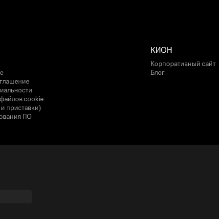
КИОН
Корпоративный сайт
е
Блог
оглашение
иальности
файлов cookie
 и приставки)
ования ПО