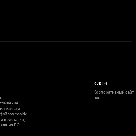
КИОН
Корпоративный сайт
е
Блог
оглашение
иальности
файлов cookie
 и приставки)
ования ПО