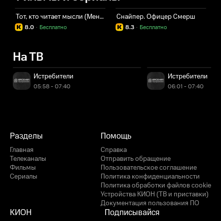
Тот, кто читает мысли (Менталист)
Снайпер. Офицер Смерш
В
8.0
·
Бесплатно
8.3
·
Бесплатно
На ТВ
Остался 1 час 21 минута
Истребители
Истребители
05:58 - 07:40
06:01 - 07:40
Разделы
Помощь
Главная
Справка
Телеканалы
Отправить обращение
Фильмы
Пользовательское соглашение
Сериалы
Политика конфиденциальности
Политика обработки файлов cookie
Устройства КИОН (ТВ и приставки)
Документация пользования ПО
КИОН
Подписывайся