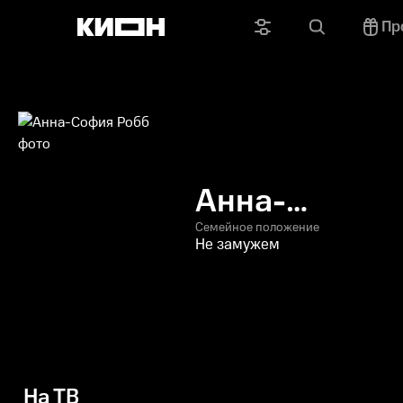
Пр
Анна-
София Робб
Семейное положение
Не замужем
На ТВ