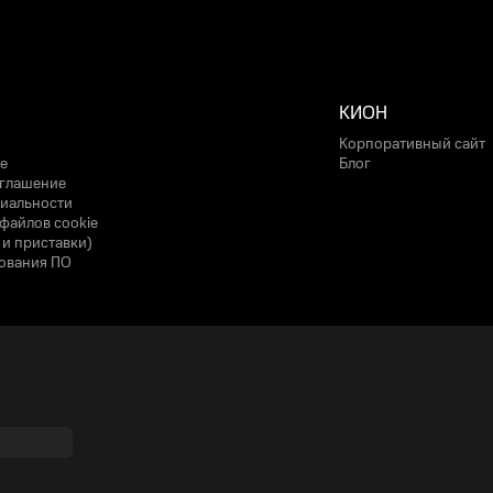
КИОН
Корпоративный сайт
е
Блог
оглашение
иальности
файлов cookie
 и приставки)
ования ПО