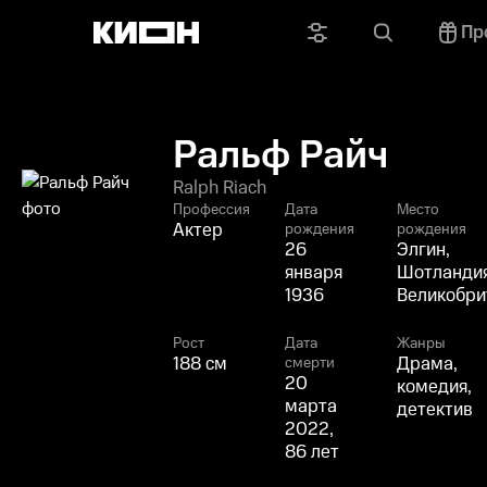
Пр
Ральф Райч
Ralph Riach
Профессия
Дата
Место
Актер
рождения
рождения
26
Элгин,
января
Шотландия
1936
Великобри
Рост
Дата
Жанры
188 см
Драма,
смерти
20
комедия,
марта
детектив
2022,
86 лет