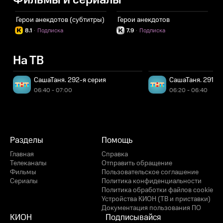
Фильмы и сериалы
Герои анекдотов (субтитры)
Герои анекдотов
П
8.1
·
Подписка
7.9
·
Подписка
На ТВ
СашаТаня. 292-я серия
СашаТаня. 291-я
06:40 - 07:00
06:20 - 06:40
Разделы
Помощь
Главная
Справка
Телеканалы
Отправить обращение
Фильмы
Пользовательское соглашение
Сериалы
Политика конфиденциальности
Политика обработки файлов cookie
Устройства КИОН (ТВ и приставки)
Документация пользования ПО
КИОН
Подписывайся