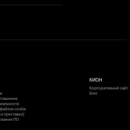
КИОН
Корпоративный сайт
е
Блог
оглашение
иальности
файлов cookie
 и приставки)
ования ПО