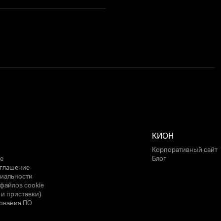
КИОН
Корпоративный сайт
е
Блог
оглашение
иальности
файлов cookie
 и приставки)
ования ПО