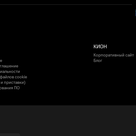
КИОН
Корпоративный сайт
е
Блог
оглашение
иальности
файлов cookie
 и приставки)
ования ПО