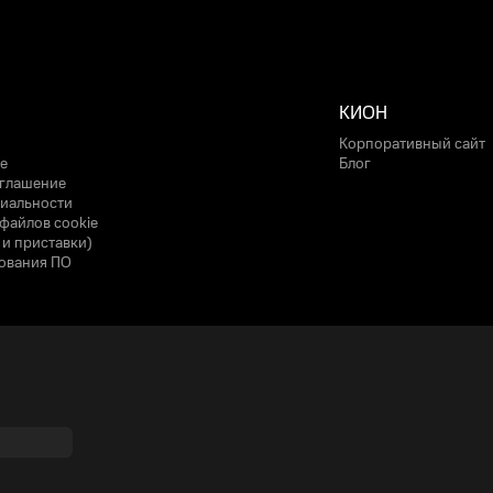
КИОН
Корпоративный сайт
е
Блог
оглашение
иальности
файлов cookie
 и приставки)
ования ПО