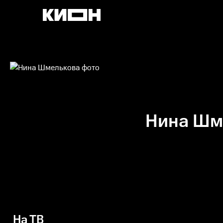
Нина Шм
На ТВ