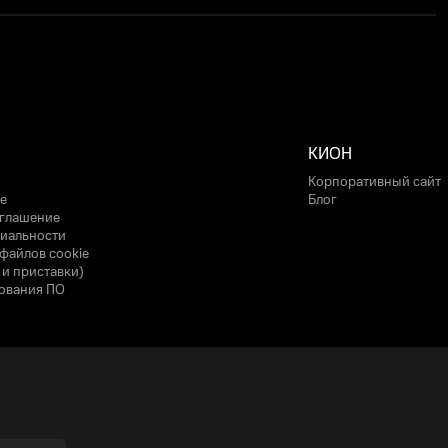
КИОН
Корпоративный сайт
е
Блог
оглашение
иальности
файлов cookie
 и приставки)
ования ПО