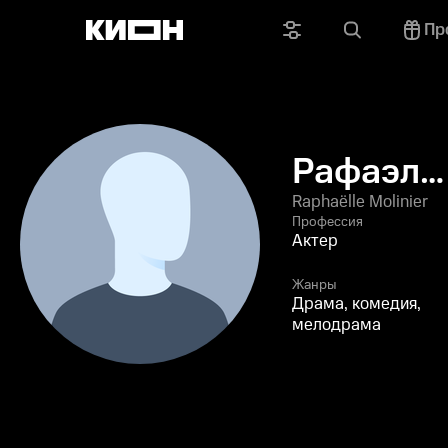
Пр
Рафаэл
Молинье
Raphaëlle Molinier
Профессия
Актер
Жанры
Драма, комедия,
мелодрама