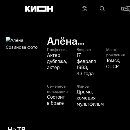
Алёна
Созинова
Профессия
Возраст
Место
Актер
17
рождения
Томск,
дубляжа,
февраля
СССР
актер
1983,
43 года
Семейное
Жанры
Драма,
положение
Состоит
комедия,
в браке
мультфильм