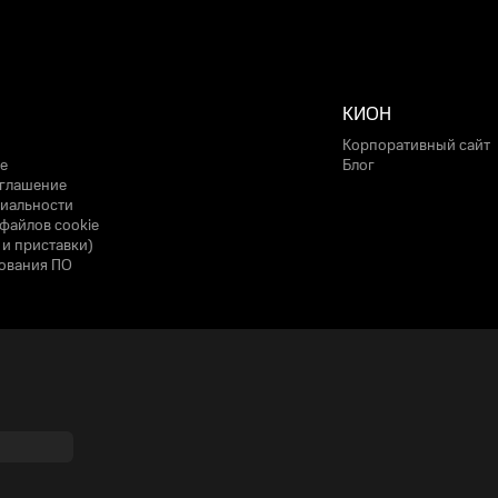
КИОН
Корпоративный сайт
е
Блог
оглашение
иальности
файлов cookie
 и приставки)
ования ПО