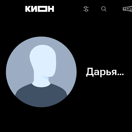
Дарья
Вишняко