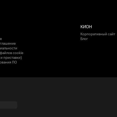
КИОН
Корпоративный сайт
е
Блог
оглашение
иальности
файлов cookie
 и приставки)
ования ПО