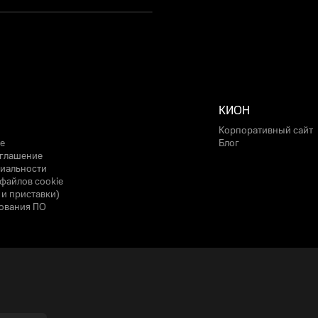
КИОН
Корпоративный сайт
е
Блог
оглашение
иальности
файлов cookie
 и приставки)
ования ПО