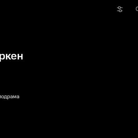
ркен
елодрама