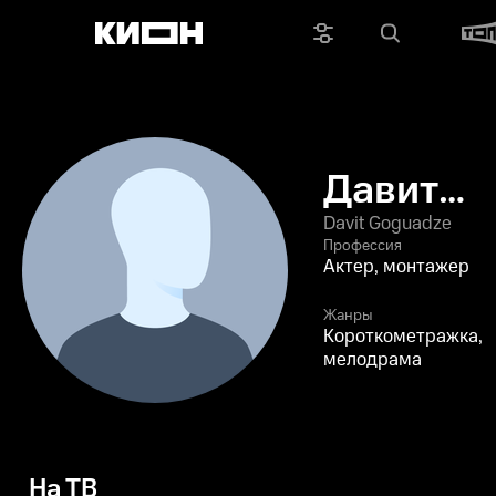
Давит
Гогуадзе
Davit Goguadze
Профессия
Актер, монтажер
Жанры
Короткометражка,
мелодрама
На ТВ