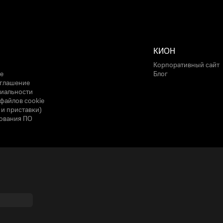
КИОН
Корпоративный сайт
е
Блог
оглашение
иальности
файлов cookie
 и приставки)
ования ПО