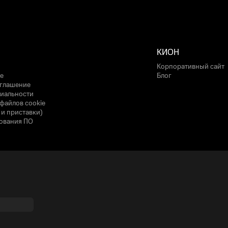
КИОН
Корпоративный сайт
е
Блог
оглашение
иальности
файлов cookie
 и приставки)
ования ПО