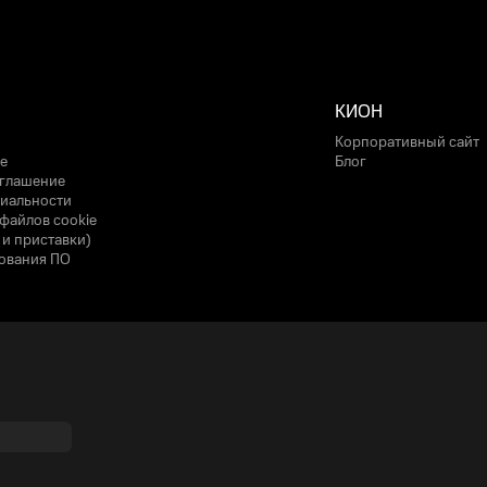
КИОН
Корпоративный сайт
е
Блог
оглашение
иальности
файлов cookie
 и приставки)
ования ПО