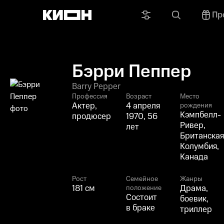
Пр
Бэрри Пеппер
Barry Pepper
Профессия
Возраст
Место
Актер,
4 апреля
рождения
Кэмпбелл-
продюсер
1970, 56
Ривер,
лет
Британская
Колумбия,
Канада
Рост
Семейное
Жанры
181 см
Драма,
положение
Состоит
боевик,
в браке
триллер