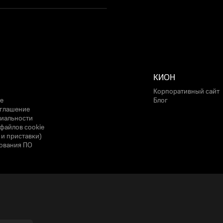
КИОН
Корпоративный сайт
е
Блог
оглашение
иальности
файлов cookie
 и приставки)
ования ПО