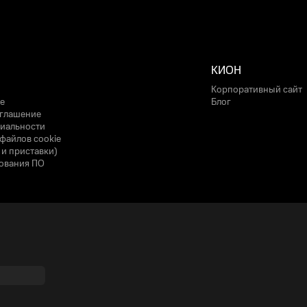
КИОН
Корпоративный сайт
е
Блог
оглашение
иальности
файлов cookie
 и приставки)
ования ПО